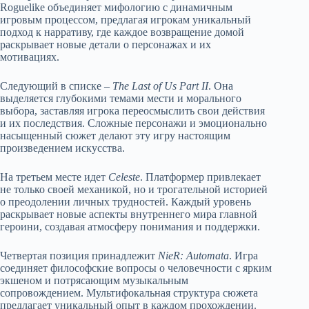
Roguelike объединяет мифологию с динамичным
игровым процессом, предлагая игрокам уникальный
подход к нарративу, где каждое возвращение домой
раскрывает новые детали о персонажах и их
мотивациях.
Следующий в списке –
The Last of Us Part II
. Она
выделяется глубокими темами мести и морального
выбора, заставляя игрока переосмыслить свои действия
и их последствия. Сложные персонажи и эмоционально
насыщенный сюжет делают эту игру настоящим
произведением искусства.
На третьем месте идет
Celeste
. Платформер привлекает
не только своей механикой, но и трогательной историей
о преодолении личных трудностей. Каждый уровень
раскрывает новые аспекты внутреннего мира главной
героини, создавая атмосферу понимания и поддержки.
Четвертая позиция принадлежит
NieR: Automata
. Игра
соединяет философские вопросы о человечности с ярким
экшеном и потрясающим музыкальным
сопровождением. Мультифокальная структура сюжета
предлагает уникальный опыт в каждом прохождении.