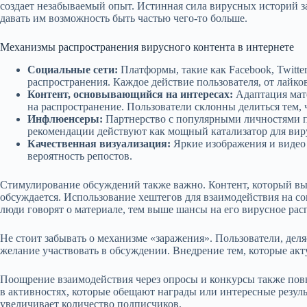
создает незабываемый опыт. Истинная сила вирусных историй з
давать им возможность быть частью чего-то больше.
Механизмы распространения вирусного контента в интернете
Социальные сети:
Платформы, такие как Facebook, Twitte
распространения. Каждое действие пользователя, от лайко
Контент, основывающийся на интересах:
Адаптация мат
на распространение. Пользователи склонны делиться тем, 
Инфлюенсеры:
Партнерство с популярными личностями п
рекомендации действуют как мощный катализатор для вир
Качественная визуализация:
Яркие изображения и видео
вероятность репостов.
Стимулирование обсуждений также важно. Контент, который вы
обсуждается. Использование хештегов для взаимодействия на с
люди говорят о материале, тем выше шансы на его вирусное рас
Не стоит забывать о механизме «заражения». Пользователи, деля
желание участвовать в обсуждении. Внедрение тем, которые ак
Поощрение взаимодействия через опросы и конкурсы также повы
в активностях, которые обещают награды или интересные резуль
увеличивает количество подписчиков.