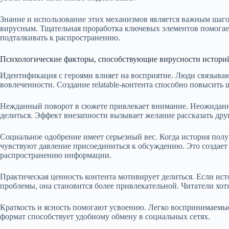
Знание и использование этих механизмов является важным шаго
вирусным. Тщательная проработка ключевых элементов помогае
подталкивать к распространению.
Психологические факторы, способствующие вирусности истори
Идентификация с героями влияет на восприятие. Люди связываю
вовлеченности. Создание relatable-контента способно повысить
Нежданный поворот в сюжете привлекает внимание. Неожиданн
делиться. Эффект внезапности вызывает желание рассказать друг
Социальное одобрение имеет серьезный вес. Когда история пол
чувствуют давление присоединиться к обсуждению. Это создает 
распространению информации.
Практическая ценность контента мотивирует делиться. Если и
проблемы, она становится более привлекательной. Читатели хот
Краткость и ясность помогают усвоению. Легко воспринимаемы
формат способствует удобному обмену в социальных сетях.