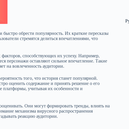
Р
и быстро обрести популярность. Их краткие пересказы
ьзователи стремятся делиться впечатлениями, что
 факторов, способствующих их успеху. Например,
ся персонажи оставляют сильное впечатление. Такие
ет на вовлеченность аудитории.
роятность того, что история станет популярной.
стро оценить содержание и принять решение о его
е платформы, учитывая их особенности и
ооценивать. Они могут формировать тренды, влиять на
имание механизма вирусного распространения
угадывать реакцию аудитории.