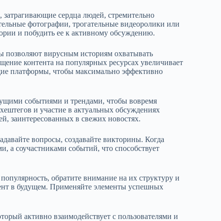
, затрагивающие сердца людей, стремительно
тельные фотографии, трогательные видеоролики или
рии и побудить ее к активному обсуждению.
ты позволяют вирусным историям охватывать
ещение контента на популярных ресурсах увеличивает
щие платформы, чтобы максимально эффективно
кущими событиями и трендами, чтобы вовремя
хештегов и участие в актуальных обсуждениях
ей, заинтересованных в свежих новостях.
адавайте вопросы, создавайте викторины. Когда
ми, а соучастниками событий, что способствует
популярность, обратите внимание на их структуру и
тент в будущем. Применяйте элементы успешных
торый активно взаимодействует с пользователями и