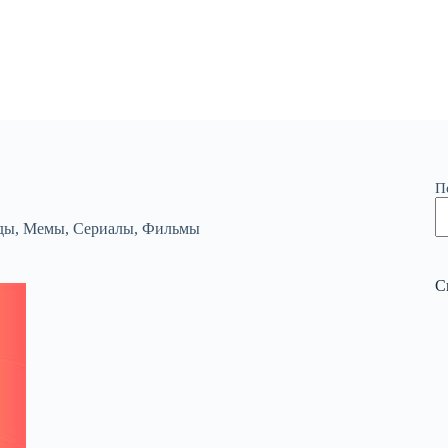
П
ды
,
Мемы
,
Сериалы
,
Фильмы
С